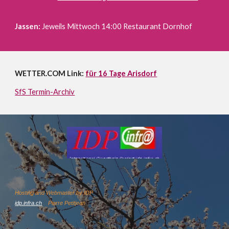
Jassen:
Jeweils Mittwoch 14:00
Restaurant Dornhof
WETTER.COM Link:
für 16 Tage Arisdorf
SfS Termin-Archiv
Ho
sting and Webmaster by IDP
idp.infra.ch
Pierre Petitjean