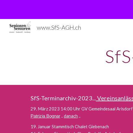
Sk
www.SfS-AGH.ch
SfS
SfS-Terminarchiv-202
3
...
Vereinsanläs
29. März 2023 14:00 Uhr GV Gemeindesaal Arisdor
..
danach
..
Patrizia Bognar
19. Januar Stammtisch Chalet Giebenach