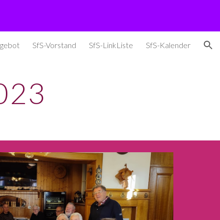
ion
ngebot
SfS-Vorstand
SfS-LinkListe
SfS-Kalender
02
3