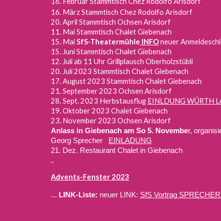
16. Februar Stammtisch Chez Rodolfo Arisdorf
16. März Stammtisch Chez Rodolfo Arisdorf
20. April Stammtisch Ochsen Arisdorf
11. Mai Stammtisch
Chalet Giebenach
15. Mai
SfS-Theatermühle
INFO
neuer Anmeldeschl
15. Juni Stammtisch Chalet Giebenach
12. Juli ab 11 Uhr Grillplausch Oberholzstübli
20. Juli 2023 Stammtisch Chalet Giebenach
17. August 2023 Stammtisch Chalet Giebenach
21. September 2023 Ochsen Arisdorf
28. Sept. 2023 Herbstausflug
EINLDUNG WÜRTH Le
19. Oktober 2023 Chalet Giebenach
23. November 2023 Ochsen Arisdorf
Anlass in Giebenach am So 5. Novembe
r, organis
Georg Sprecher
EINLADUNG
21. Dez. Restaurant Chalet in Giebenach
..
Advents-Fenster 2023
...
LINK-Liste:
neuer LINK:
SfS Vortrag SPRECHER