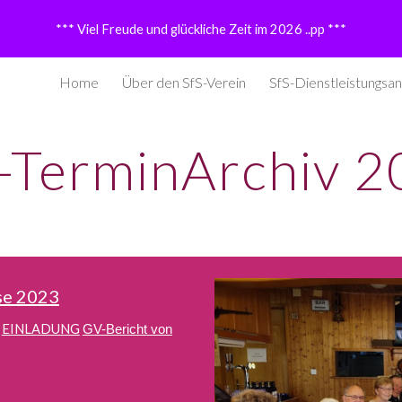
*** Viel Freude und glückliche Zeit im 2026 ..pp ***
ip to main content
Skip to navigat
Home
Über den SfS-Verein
SfS-Dienstleistungsa
-TerminArchiv 2
se 2023
f
EINLADUNG
GV-Bericht von